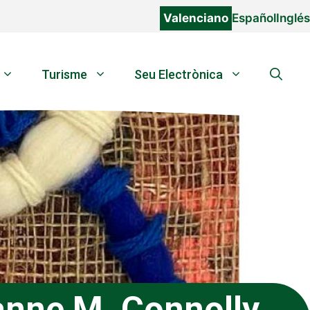
Valenciano
Español
Inglés
Turisme
Seu Electrònica
anne M. Connolly