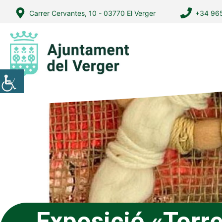
Vés
Carrer Cervantes, 10 - 03770 El Verger
+34 965
al
contingut
Exposició «Torr