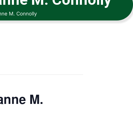
nne M. Connolly
anne M.