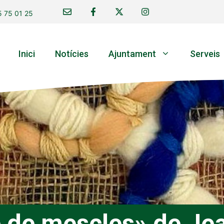
 75 01 25
Inici
Notícies
Ajuntament
Serveis
e de mescles» de Je