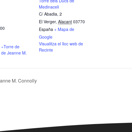
Torre dels Ducs de
Medinaceli
C/ Abadia, 2
El Verger
,
Alacant
03770
:00
España
+ Mapa de
Google
Visualitza el lloc web de
 «Torre de
Recinte
 de Jeanne M.
eanne M. Connolly