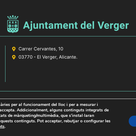
Carrer Cervantes, 10
03770 - El Verger, Alicante.
sàries per al funcionament del lloc i per a mesurar i
s accepta. Addicionalment, alguns continguts integrats de
itats de màrqueting/multimèdia, que s'instal·laran
icante
uests continguts. Pot acceptar, rebutjar o configurar les
nts
.