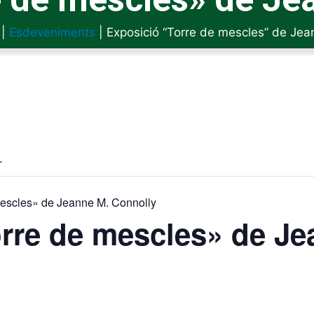
|
Esdeveniments
|
Exposició “Torre de mescles” de Jea
.
mescles» de Jeanne M. Connolly
rre de mescles» de Je