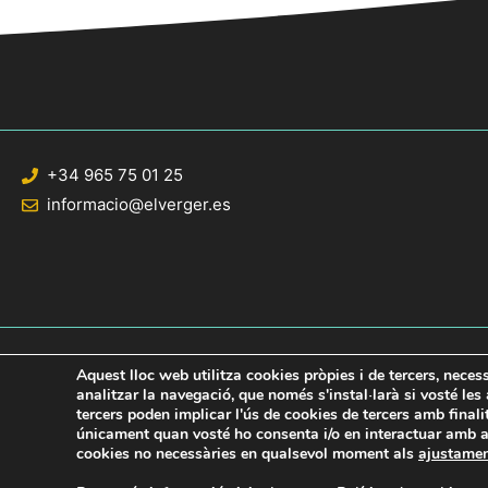
+34 965 75 01 25
informacio@elverger.es
Aquest lloc web utilitza cookies pròpies i de tercers, neces
analitzar la navegació, que només s'instal·larà si vosté le
tercers poden implicar l'ús de cookies de tercers amb final
© 2020 Web desarrollada por el Servicio de Informática de Diputación de Al
únicament quan vosté ho consenta i/o en interactuar amb aq
cookies no necessàries en qualsevol moment als
ajustame