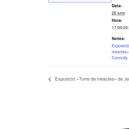
Data:
26 juny
Hora:
17:00/20
Series:
Exposició
mescles»
Connolly
Exposició «Torre de mescles» de J