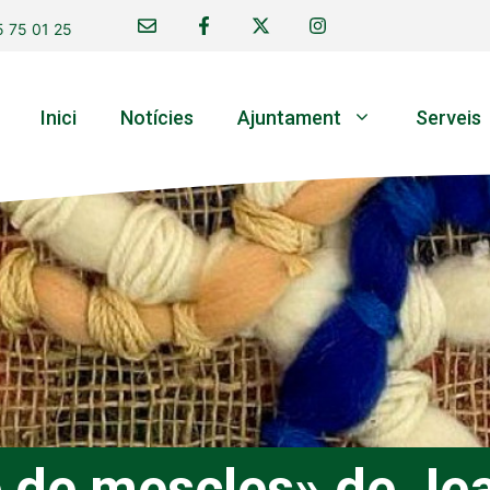
 75 01 25
Inici
Notícies
Ajuntament
Serveis
e de mescles» de Je