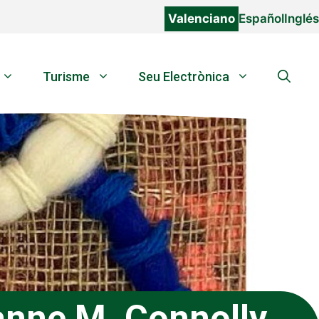
Valenciano
Español
Inglés
Turisme
Seu Electrònica
anne M. Connolly