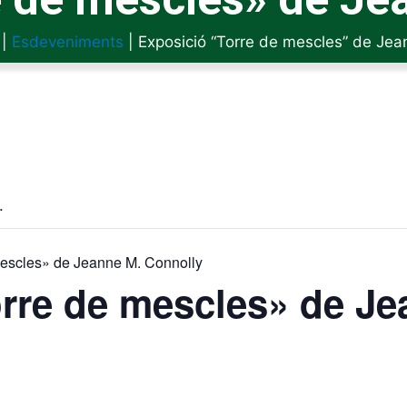
|
Esdeveniments
|
Exposició “Torre de mescles” de Jea
.
mescles» de Jeanne M. Connolly
rre de mescles» de Je