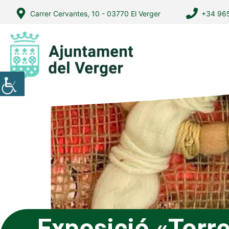
Vés
Carrer Cervantes, 10 - 03770 El Verger
+34 965
al
contingut
Exposició «Torr