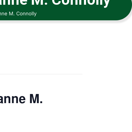
nne M. Connolly
anne M.