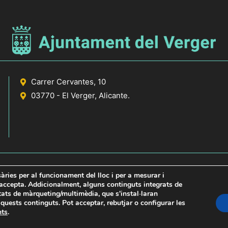
Carrer Cervantes, 10
03770 - El Verger, Alicante.
sàries per al funcionament del lloc i per a mesurar i
s accepta. Addicionalment, alguns continguts integrats de
itats de màrqueting/multimèdia, que s'instal·laran
icante
uests continguts. Pot acceptar, rebutjar o configurar les
nts
.