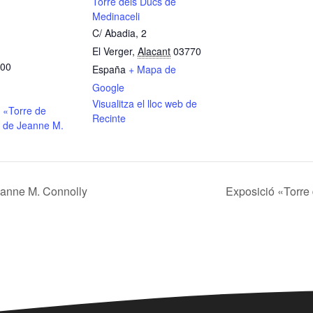
Torre dels Ducs de
Medinaceli
C/ Abadia, 2
El Verger
,
Alacant
03770
:00
España
+ Mapa de
Google
Visualitza el lloc web de
 «Torre de
Recinte
 de Jeanne M.
eanne M. Connolly
Exposició «Torre