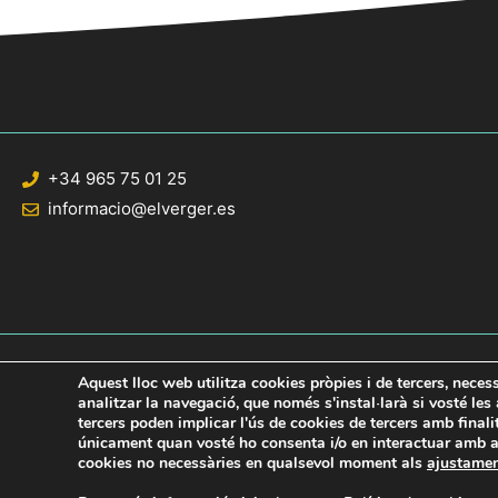
+34 965 75 01 25
informacio@elverger.es
Aquest lloc web utilitza cookies pròpies i de tercers, neces
analitzar la navegació, que només s'instal·larà si vosté le
tercers poden implicar l'ús de cookies de tercers amb final
© 2020 Web desarrollada por el Servicio de Informática de Diputación de Al
únicament quan vosté ho consenta i/o en interactuar amb aq
cookies no necessàries en qualsevol moment als
ajustame