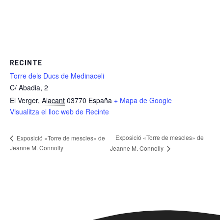
RECINTE
Torre dels Ducs de Medinaceli
C/ Abadia, 2
El Verger
,
Alacant
03770
España
+ Mapa de Google
Visualitza el lloc web de Recinte
Exposició «Torre de mescles» de
Exposició «Torre de mescles» de
Jeanne M. Connolly
Jeanne M. Connolly