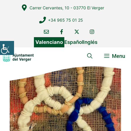
Vés
Carrer Cervantes, 10 - 03770 El Verger
al
contingut
+34 965 75 01 25
Valenciano
Español
Inglés
Menu