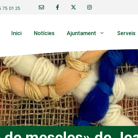
 75 01 25
Inici
Notícies
Ajuntament
Serveis
e de mescles» de Je