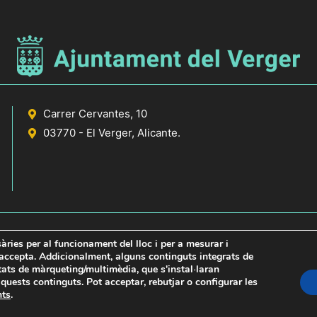
Carrer Cervantes, 10
03770 - El Verger, Alicante.
sàries per al funcionament del lloc i per a mesurar i
s accepta. Addicionalment, alguns continguts integrats de
itats de màrqueting/multimèdia, que s'instal·laran
icante
uests continguts. Pot acceptar, rebutjar o configurar les
nts
.