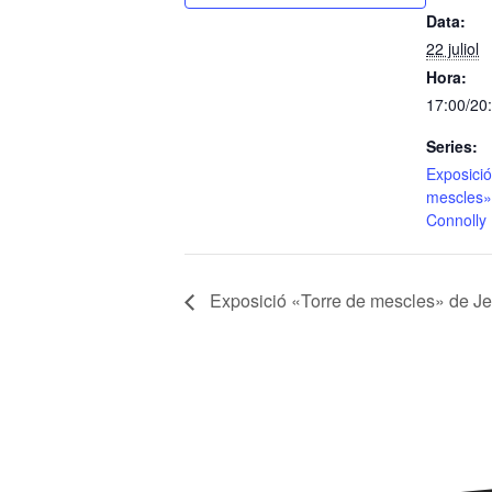
Data:
22 juliol
Hora:
17:00/20
Series:
Exposició
mescles»
Connolly
Exposició «Torre de mescles» de J