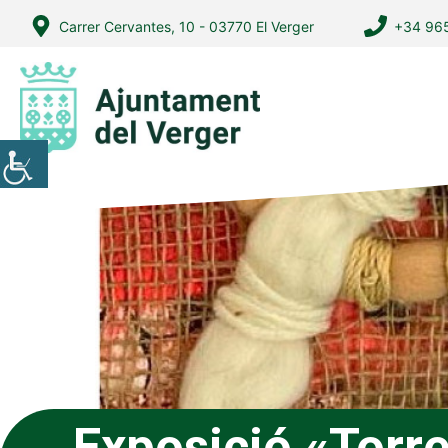
Vés
Carrer Cervantes, 10 - 03770 El Verger
+34 965
al
contingut
Exposició «Torr