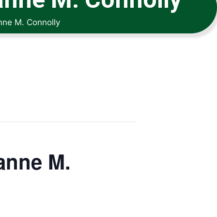
nne M. Connolly
anne M.