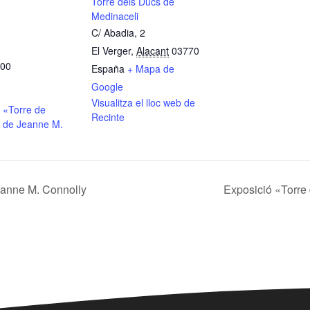
Torre dels Ducs de
Medinaceli
C/ Abadia, 2
El Verger
,
Alacant
03770
:00
España
+ Mapa de
Google
Visualitza el lloc web de
 «Torre de
Recinte
 de Jeanne M.
eanne M. Connolly
Exposició «Torre