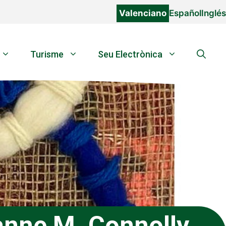
Valenciano
Español
Inglés
Turisme
Seu Electrònica
anne M. Connolly