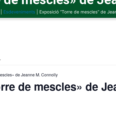
|
Esdeveniments
|
Exposició “Torre de mescles” de Jea
.
mescles» de Jeanne M. Connolly
rre de mescles» de Je