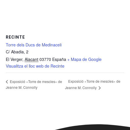
RECINTE
Torre dels Ducs de Medinaceli
C/ Abadia, 2
El Verger
,
Alacant
03770
España
+ Mapa de Google
Visualitza el lloc web de Recinte
Exposició «Torre de mescles» de
Exposició «Torre de mescles» de
Jeanne M. Connolly
Jeanne M. Connolly