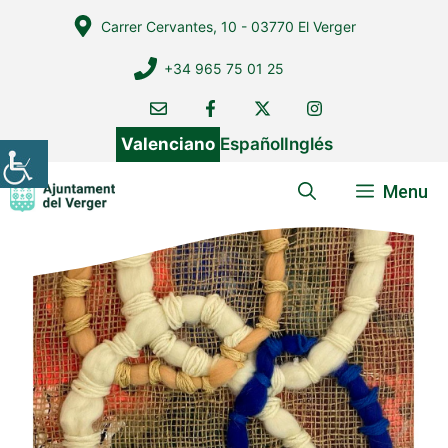
Vés
Carrer Cervantes, 10 - 03770 El Verger
al
contingut
+34 965 75 01 25
Valenciano
Español
Inglés
Menu