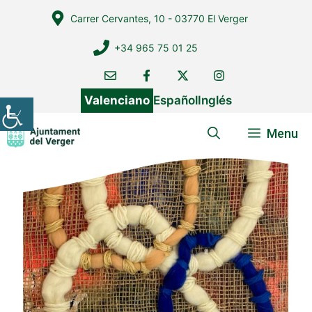
Vés
Carrer Cervantes, 10 - 03770 El Verger
al
contingut
+34 965 75 01 25
Valenciano
Español
Inglés
Menu