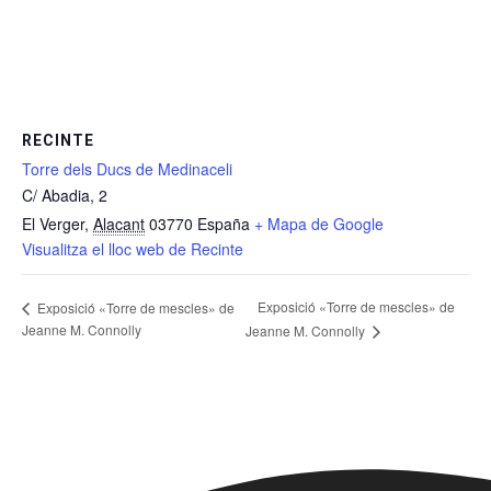
RECINTE
Torre dels Ducs de Medinaceli
C/ Abadia, 2
El Verger
,
Alacant
03770
España
+ Mapa de Google
Visualitza el lloc web de Recinte
Exposició «Torre de mescles» de
Exposició «Torre de mescles» de
Jeanne M. Connolly
Jeanne M. Connolly