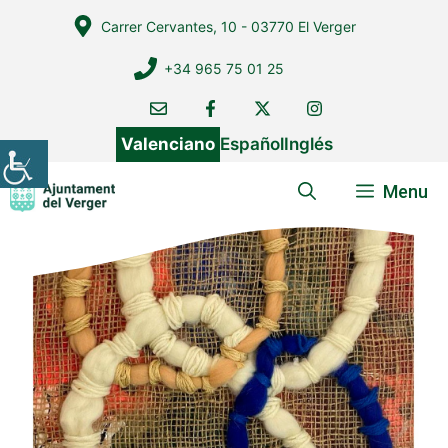
Vés
Carrer Cervantes, 10 - 03770 El Verger
al
contingut
+34 965 75 01 25
Valenciano
Español
Inglés
Menu