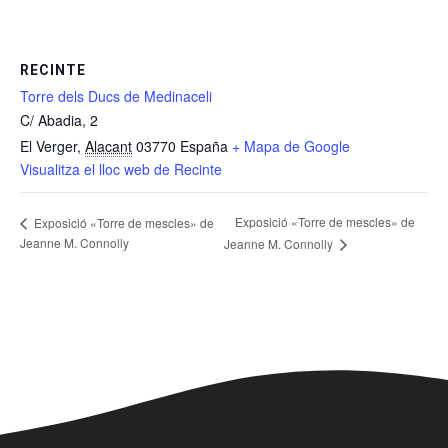
RECINTE
Torre dels Ducs de Medinaceli
C/ Abadia, 2
El Verger
,
Alacant
03770
España
+ Mapa de Google
Visualitza el lloc web de Recinte
Exposició «Torre de mescles» de
Exposició «Torre de mescles» de
Jeanne M. Connolly
Jeanne M. Connolly