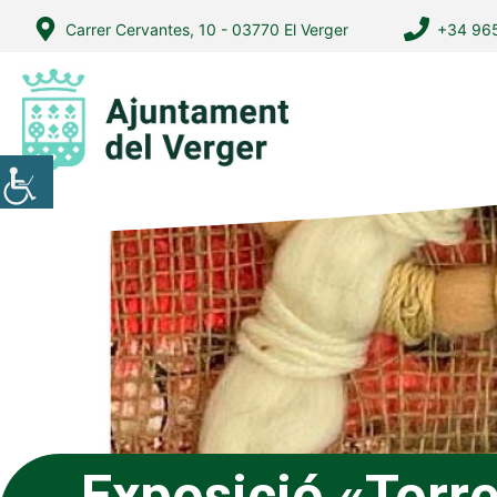
Vés
Carrer Cervantes, 10 - 03770 El Verger
+34 965
al
contingut
Exposició «Torr