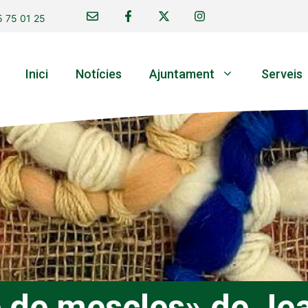
 75 01 25
Inici
Notícies
Ajuntament
Serveis
e de mescles» de Je