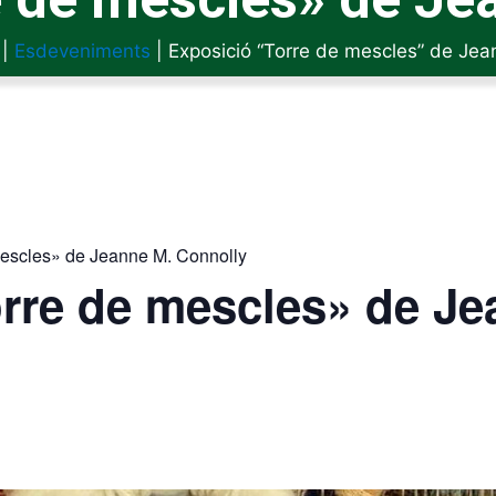
|
Esdeveniments
|
Exposició “Torre de mescles” de Jea
mescles» de Jeanne M. Connolly
rre de mescles» de Je