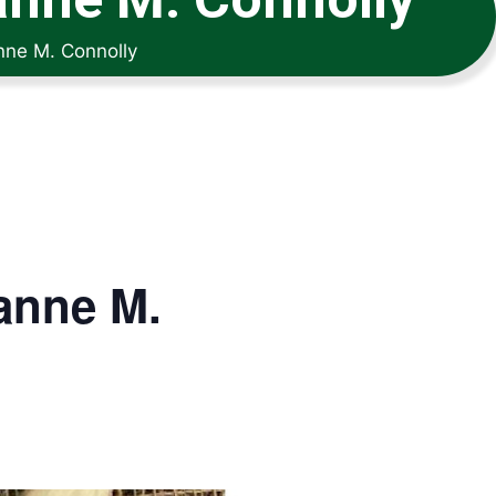
nne M. Connolly
anne M.