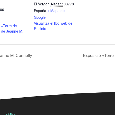
El Verger
,
Alacant
03770
:00
España
+ Mapa de
Google
Visualitza el lloc web de
 «Torre de
Recinte
 de Jeanne M.
eanne M. Connolly
Exposició «Torre