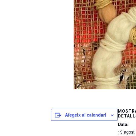
MOSTRA
Afegeix al calendari
DETALL
Data:
19 agost