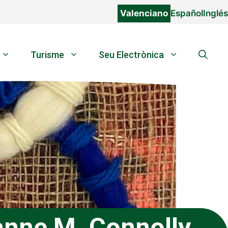
Valenciano
Español
Inglés
Turisme
Seu Electrònica
anne M. Connolly