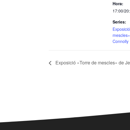
Hora:
17:00/20
Series:
Exposició
mescles»
Connolly
Exposició «Torre de mescles» de J