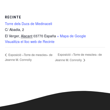
RECINTE
Torre dels Ducs de Medinaceli
C/ Abadia, 2
El Verger
,
Alacant
03770
España
+ Mapa de Google
Visualitza el lloc web de Recinte
Exposició «Torre de mescles» de
Exposició «Torre de mescles» de
Jeanne M. Connolly
Jeanne M. Connolly