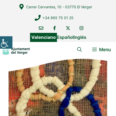
Vés
Carrer Cervantes, 10 - 03770 El Verger
al
contingut
+34 965 75 01 25
Valenciano
Español
Inglés
Menu