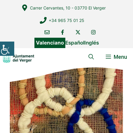
Vés
Carrer Cervantes, 10 - 03770 El Verger
al
contingut
+34 965 75 01 25
Valenciano
Español
Inglés
Menu