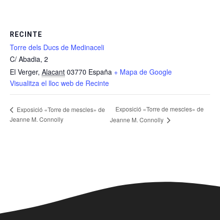
RECINTE
Torre dels Ducs de Medinaceli
C/ Abadia, 2
El Verger
,
Alacant
03770
España
+ Mapa de Google
Visualitza el lloc web de Recinte
Exposició «Torre de mescles» de
Exposició «Torre de mescles» de
Jeanne M. Connolly
Jeanne M. Connolly