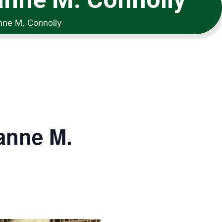
nne M. Connolly
anne M.