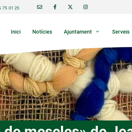
 75 01 25
Inici
Notícies
Ajuntament
Serveis
e de mescles» de Je