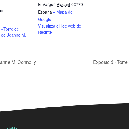
El Verger
,
Alacant
03770
:00
España
+ Mapa de
Google
Visualitza el lloc web de
 «Torre de
Recinte
 de Jeanne M.
eanne M. Connolly
Exposició «Torre