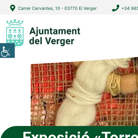
Vés
Carrer Cervantes, 10 - 03770 El Verger
+34 965
al
contingut
Exposició «Torr