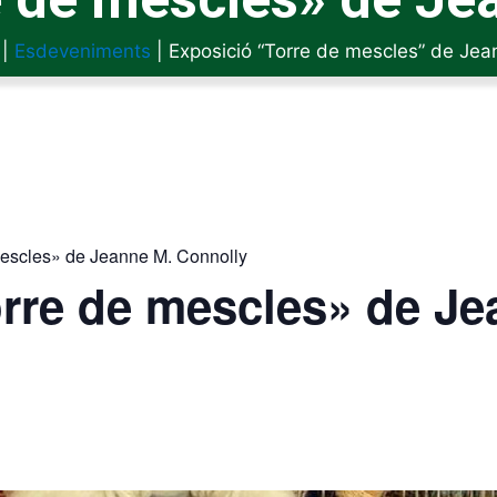
|
Esdeveniments
|
Exposició “Torre de mescles” de Jea
mescles» de Jeanne M. Connolly
rre de mescles» de Je