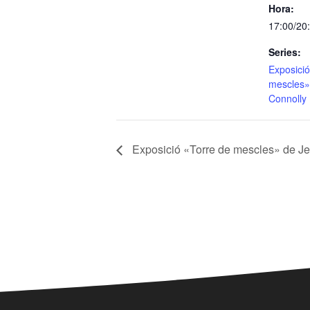
Hora:
17:00/20
Series:
Exposició
mescles»
Connolly
Exposició «Torre de mescles» de J