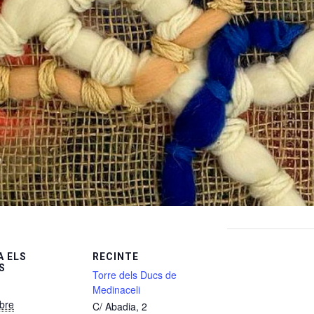
 ELS
RECINTE
S
Torre dels Ducs de
Medinaceli
bre
C/ Abadia, 2