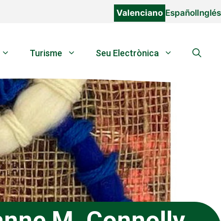
Valenciano
Español
Inglés
Turisme
Seu Electrònica
anne M. Connolly