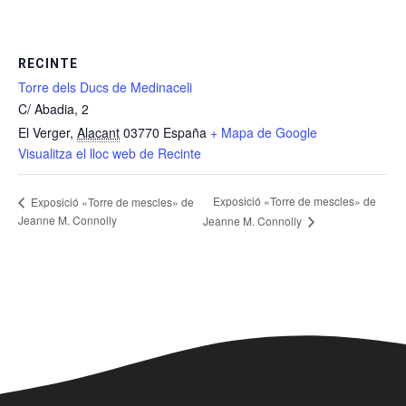
RECINTE
Torre dels Ducs de Medinaceli
C/ Abadia, 2
El Verger
,
Alacant
03770
España
+ Mapa de Google
Visualitza el lloc web de Recinte
Exposició «Torre de mescles» de
Exposició «Torre de mescles» de
Jeanne M. Connolly
Jeanne M. Connolly