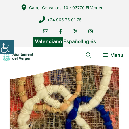
Vés
Carrer Cervantes, 10 - 03770 El Verger
al
contingut
+34 965 75 01 25
Valenciano
Español
Inglés
Menu