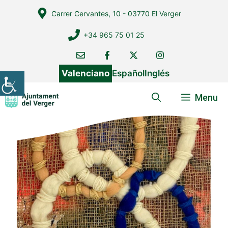
Vés
Carrer Cervantes, 10 - 03770 El Verger
al
contingut
+34 965 75 01 25
Valenciano
Español
Inglés
Menu