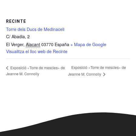
RECINTE
Torre dels Ducs de Medinaceli
C/ Abadia, 2
El Verger
,
Alacant
03770
España
+ Mapa de Google
Visualitza el lloc web de Recinte
Exposició «Torre de mescles» de
Exposició «Torre de mescles» de
Jeanne M. Connolly
Jeanne M. Connolly