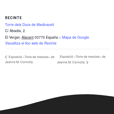
RECINTE
Torre dels Ducs de Medinaceli
C/ Abadia, 2
El Verger
,
Alacant
03770
España
+ Mapa de Google
Visualitza el lloc web de Recinte
Exposició «Torre de mescles» de
Exposició «Torre de mescles» de
Jeanne M. Connolly
Jeanne M. Connolly