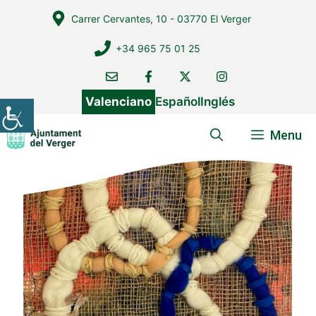
Vés
Carrer Cervantes, 10 - 03770 El Verger
al
contingut
+34 965 75 01 25
Valenciano
Español
Inglés
Menu