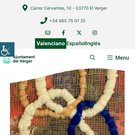
Vés
Carrer Cervantes, 10 - 03770 El Verger
al
contingut
+34 965 75 01 25
Valenciano
Español
Inglés
Menu