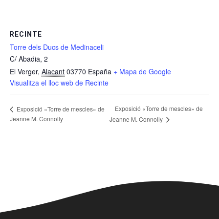
RECINTE
Torre dels Ducs de Medinaceli
C/ Abadia, 2
El Verger
,
Alacant
03770
España
+ Mapa de Google
Visualitza el lloc web de Recinte
Exposició «Torre de mescles» de
Exposició «Torre de mescles» de
Jeanne M. Connolly
Jeanne M. Connolly