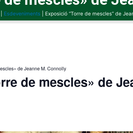
|
Esdeveniments
|
Exposició “Torre de mescles” de Jea
mescles» de Jeanne M. Connolly
rre de mescles» de Je