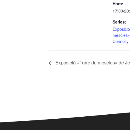
Hora:
17:00/20
Series:
Exposició
mescles»
Connolly
Exposició «Torre de mescles» de J