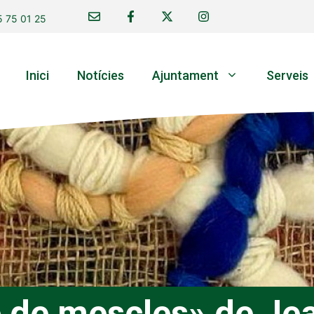
 75 01 25
Inici
Notícies
Ajuntament
Serveis
e de mescles» de Je