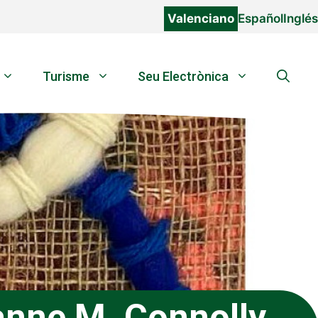
Valenciano
Español
Inglés
Turisme
Seu Electrònica
anne M. Connolly