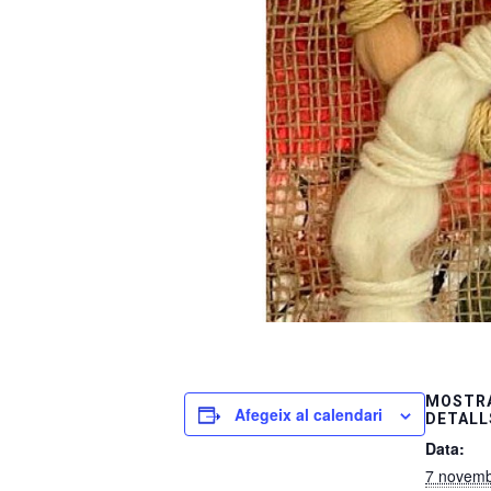
MOSTRA
Afegeix al calendari
DETALL
Data:
7 novem