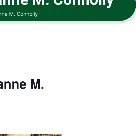
nne M. Connolly
anne M.