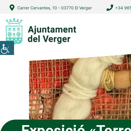
Vés
Carrer Cervantes, 10 - 03770 El Verger
+34 965
al
contingut
Exposició «Torr