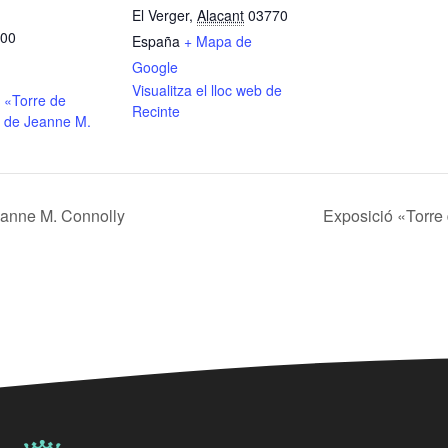
El Verger
,
Alacant
03770
:00
España
+ Mapa de
Google
Visualitza el lloc web de
 «Torre de
Recinte
 de Jeanne M.
eanne M. Connolly
Exposició «Torre