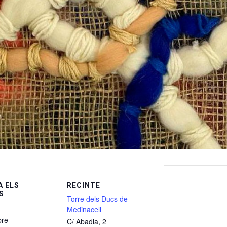
 ELS
RECINTE
S
Torre dels Ducs de
Medinaceli
bre
C/ Abadia, 2