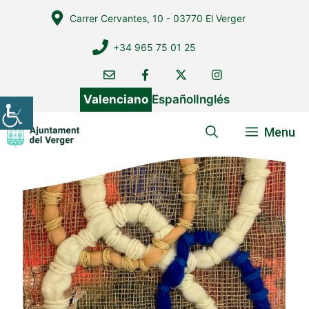
Vés
Carrer Cervantes, 10 - 03770 El Verger
al
contingut
+34 965 75 01 25
Valenciano
Español
Inglés
Menu