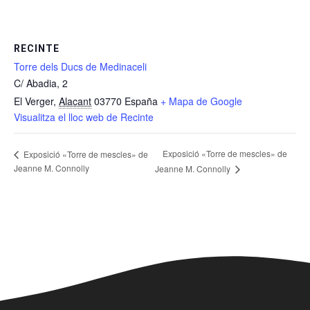
RECINTE
Torre dels Ducs de Medinaceli
C/ Abadia, 2
El Verger
,
Alacant
03770
España
+ Mapa de Google
Visualitza el lloc web de Recinte
Exposició «Torre de mescles» de
Exposició «Torre de mescles» de
Jeanne M. Connolly
Jeanne M. Connolly