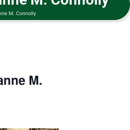
nne M. Connolly
anne M.