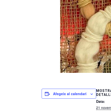
MOSTRA
Afegeix al calendari
DETALL
Data:
21 nove