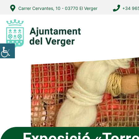
Vés
Carrer Cervantes, 10 - 03770 El Verger
+34 965
al
contingut
Exposició «Torr