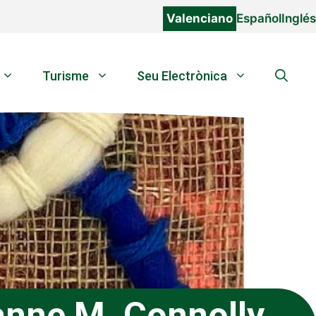
Valenciano
Español
Inglés
Turisme
Seu Electrònica
anne M. Connolly