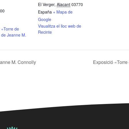
El Verger
,
Alacant
03770
:00
España
+ Mapa de
Google
Visualitza el lloc web de
 «Torre de
Recinte
 de Jeanne M.
eanne M. Connolly
Exposició «Torre