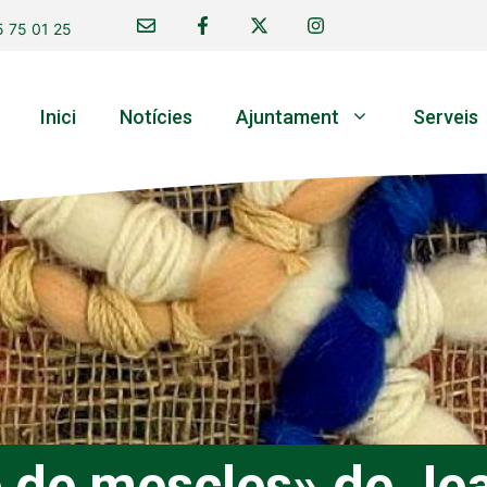
 75 01 25
Inici
Notícies
Ajuntament
Serveis
e de mescles» de Je