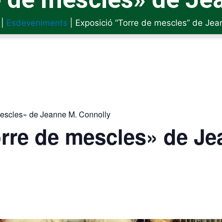
|
Esdeveniments
|
Exposició “Torre de mescles” de Jea
mescles» de Jeanne M. Connolly
rre de mescles» de Je