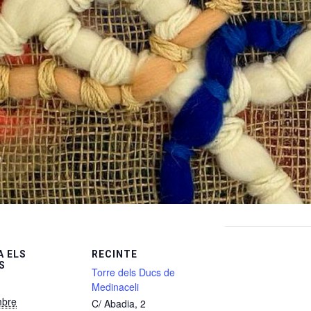
 ELS
RECINTE
S
Torre dels Ducs de
Medinaceli
mbre
C/ Abadia, 2