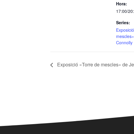
Hora:
17:00/20
Series:
Exposició
mescles»
Connolly
Exposició «Torre de mescles» de J