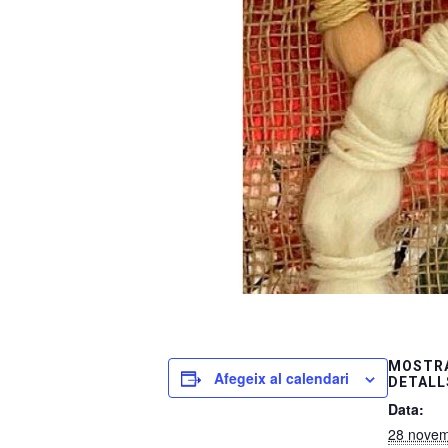
MOSTRA
Afegeix al calendari
DETALL
Data:
28 nove