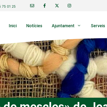
 75 01 25
Inici
Notícies
Ajuntament
Serveis
e de mescles» de Je