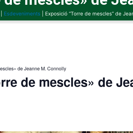
|
Esdeveniments
|
Exposició “Torre de mescles” de Jea
mescles» de Jeanne M. Connolly
rre de mescles» de Je