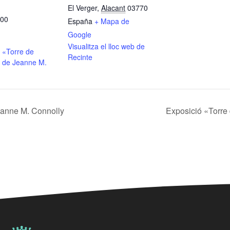
El Verger
,
Alacant
03770
:00
España
+ Mapa de
Google
Visualitza el lloc web de
 «Torre de
Recinte
 de Jeanne M.
eanne M. Connolly
Exposició «Torre