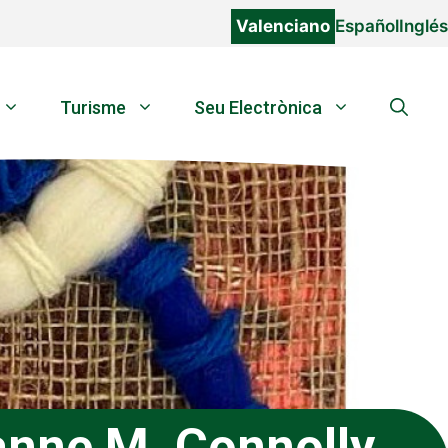
Valenciano
Español
Inglés
Turisme
Seu Electrònica
anne M. Connolly