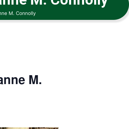
nne M. Connolly
anne M.