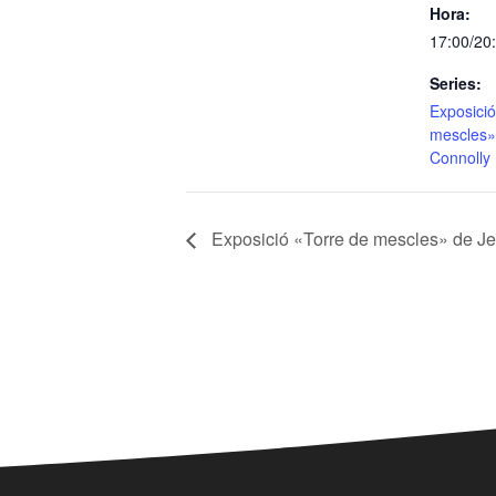
Hora:
17:00/20
Series:
Exposició
mescles»
Connolly
Exposició «Torre de mescles» de J