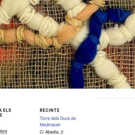
 ELS
RECINTE
S
Torre dels Ducs de
Medinaceli
mbre
C/ Abadia, 2