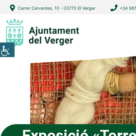
Vés
Carrer Cervantes, 10 - 03770 El Verger
+34 965
al
contingut
Exposició «Torr