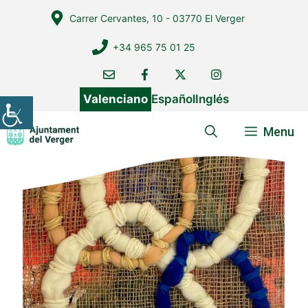
Vés
Carrer Cervantes, 10 - 03770 El Verger
al
contingut
+34 965 75 01 25
Valenciano
Español
Inglés
Menu