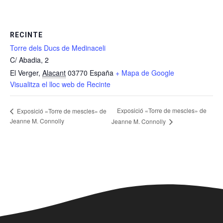
RECINTE
Torre dels Ducs de Medinaceli
C/ Abadia, 2
El Verger
,
Alacant
03770
España
+ Mapa de Google
Visualitza el lloc web de Recinte
Exposició «Torre de mescles» de
Exposició «Torre de mescles» de
Jeanne M. Connolly
Jeanne M. Connolly