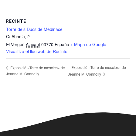
RECINTE
Torre dels Ducs de Medinaceli
C/ Abadia, 2
El Verger
,
Alacant
03770
España
+ Mapa de Google
Visualitza el lloc web de Recinte
Exposició «Torre de mescles» de
Exposició «Torre de mescles» de
Jeanne M. Connolly
Jeanne M. Connolly