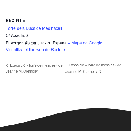
RECINTE
Torre dels Ducs de Medinaceli
C/ Abadia, 2
El Verger
,
Alacant
03770
España
+ Mapa de Google
Visualitza el lloc web de Recinte
Exposició «Torre de mescles» de
Exposició «Torre de mescles» de
Jeanne M. Connolly
Jeanne M. Connolly