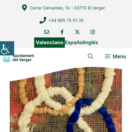
Vés
Carrer Cervantes, 10 - 03770 El Verger
al
contingut
+34 965 75 01 25
Valenciano
Español
Inglés
Menu