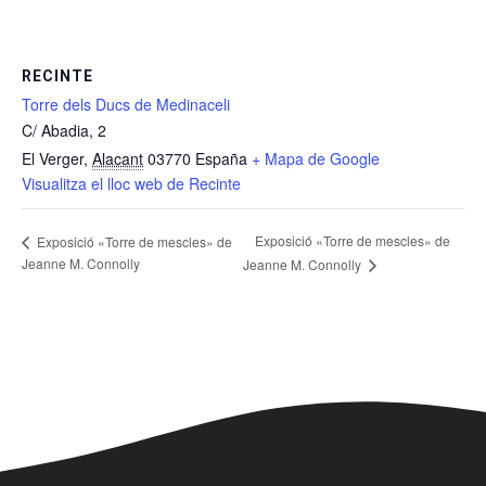
RECINTE
Torre dels Ducs de Medinaceli
C/ Abadia, 2
El Verger
,
Alacant
03770
España
+ Mapa de Google
Visualitza el lloc web de Recinte
Exposició «Torre de mescles» de
Exposició «Torre de mescles» de
Jeanne M. Connolly
Jeanne M. Connolly