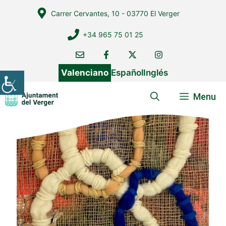
Vés
Carrer Cervantes, 10 - 03770 El Verger
al
contingut
+34 965 75 01 25
Valenciano
Español
Inglés
Menu