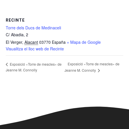
RECINTE
Torre dels Ducs de Medinaceli
C/ Abadia, 2
El Verger
,
Alacant
03770
España
+ Mapa de Google
Visualitza el lloc web de Recinte
Exposició «Torre de mescles» de
Exposició «Torre de mescles» de
Jeanne M. Connolly
Jeanne M. Connolly