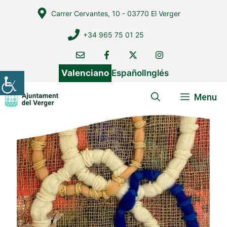
Vés
Carrer Cervantes, 10 - 03770 El Verger
al
contingut
+34 965 75 01 25
Valenciano
Español
Inglés
Menu