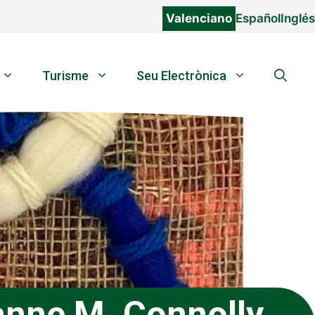
Valenciano
Español
Inglés
Turisme
Seu Electrònica
anne M. Connolly