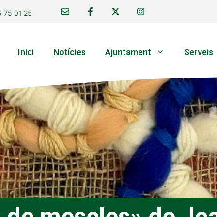
 75 01 25
Inici
Notícies
Ajuntament
Serveis
e de mescles» de Je