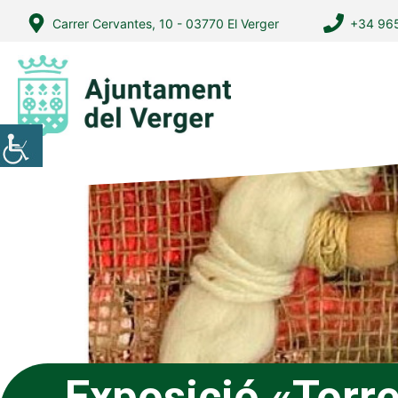
Vés
Carrer Cervantes, 10 - 03770 El Verger
+34 965
al
contingut
Exposició «Torr