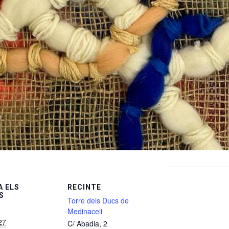
 ELS
RECINTE
S
Torre dels Ducs de
Medinaceli
27
C/ Abadia, 2