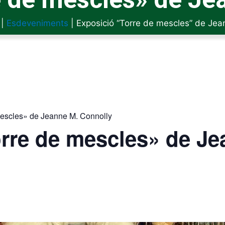
|
Esdeveniments
|
Exposició “Torre de mescles” de Jea
mescles» de Jeanne M. Connolly
rre de mescles» de Je