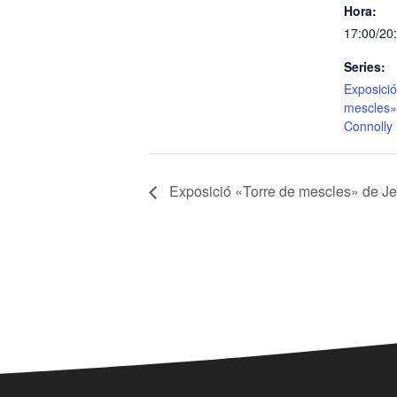
Hora:
17:00/20
Series:
Exposició
mescles»
Connolly
Exposició «Torre de mescles» de J