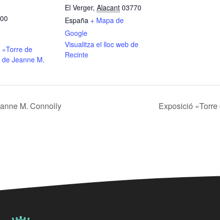
El Verger
,
Alacant
03770
:00
España
+ Mapa de
Google
Visualitza el lloc web de
 «Torre de
Recinte
 de Jeanne M.
eanne M. Connolly
Exposició «Torre