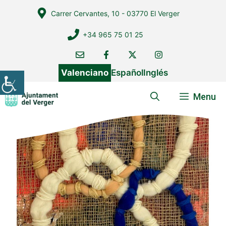
Vés
Carrer Cervantes, 10 - 03770 El Verger
al
contingut
+34 965 75 01 25
Valenciano
Español
Inglés
Menu