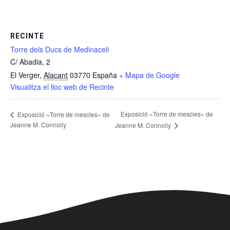
RECINTE
Torre dels Ducs de Medinaceli
C/ Abadia, 2
El Verger
,
Alacant
03770
España
+ Mapa de Google
Visualitza el lloc web de Recinte
Exposició «Torre de mescles» de
Exposició «Torre de mescles» de
Jeanne M. Connolly
Jeanne M. Connolly