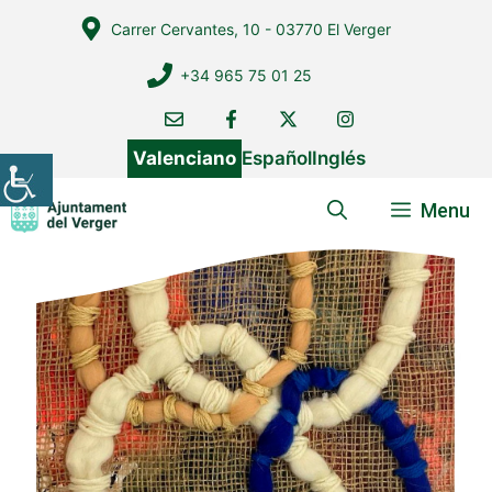
Vés
Carrer Cervantes, 10 - 03770 El Verger
al
contingut
+34 965 75 01 25
Valenciano
Español
Inglés
Menu