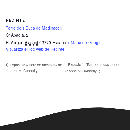
RECINTE
Torre dels Ducs de Medinaceli
C/ Abadia, 2
El Verger
,
Alacant
03770
España
+ Mapa de Google
Visualitza el lloc web de Recinte
Exposició «Torre de mescles» de
Exposició «Torre de mescles» de
Jeanne M. Connolly
Jeanne M. Connolly