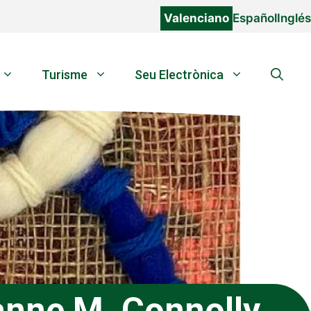
Valenciano
Español
Inglés
Turisme
Seu Electrònica
anne M. Connolly