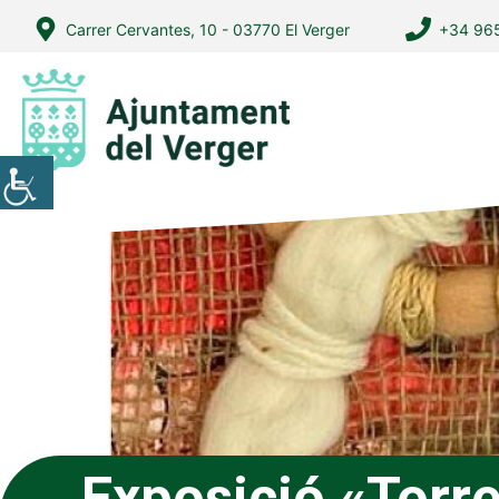
Vés
Carrer Cervantes, 10 - 03770 El Verger
+34 965
al
contingut
Exposició «Torr