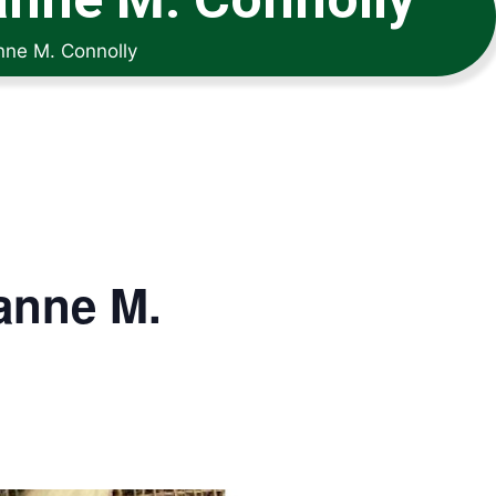
nne M. Connolly
anne M.