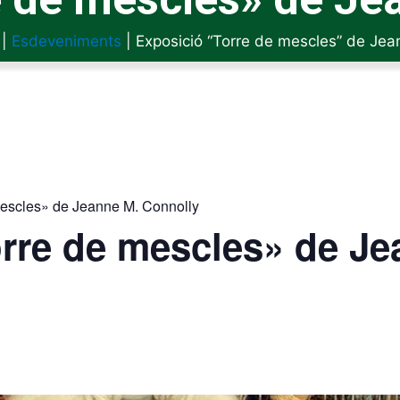
|
Esdeveniments
|
Exposició “Torre de mescles” de Jea
mescles» de Jeanne M. Connolly
rre de mescles» de Je