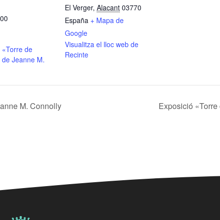
El Verger
,
Alacant
03770
:00
España
+ Mapa de
Google
Visualitza el lloc web de
 «Torre de
Recinte
 de Jeanne M.
eanne M. Connolly
Exposició «Torre