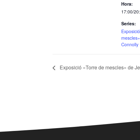
Hora:
17:00/20
Series:
Exposició
mescles»
Connolly
Exposició «Torre de mescles» de J