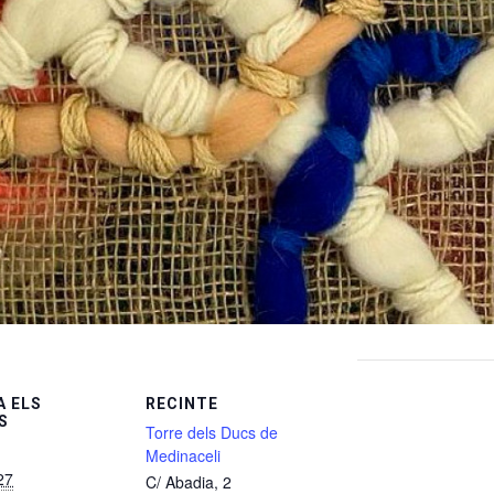
 ELS
RECINTE
S
Torre dels Ducs de
Medinaceli
27
C/ Abadia, 2