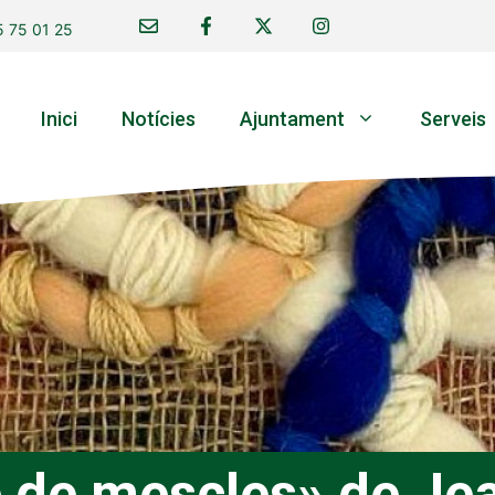
 75 01 25
Inici
Notícies
Ajuntament
Serveis
e de mescles» de Je