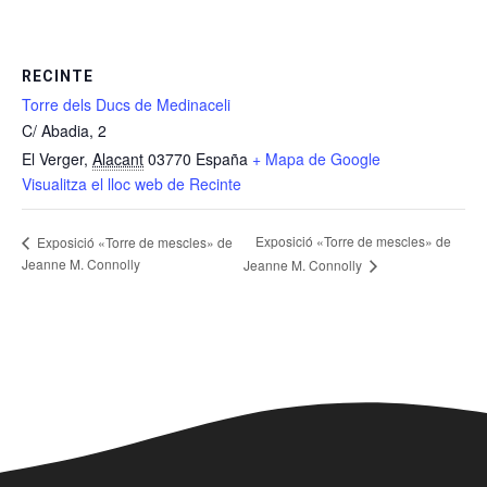
RECINTE
Torre dels Ducs de Medinaceli
C/ Abadia, 2
El Verger
,
Alacant
03770
España
+ Mapa de Google
Visualitza el lloc web de Recinte
Exposició «Torre de mescles» de
Exposició «Torre de mescles» de
Jeanne M. Connolly
Jeanne M. Connolly