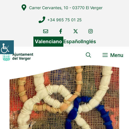
Vés
Carrer Cervantes, 10 - 03770 El Verger
al
contingut
+34 965 75 01 25
Valenciano
Español
Inglés
Menu