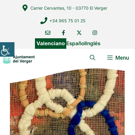
Vés
Carrer Cervantes, 10 - 03770 El Verger
al
contingut
+34 965 75 01 25
Valenciano
Español
Inglés
Menu