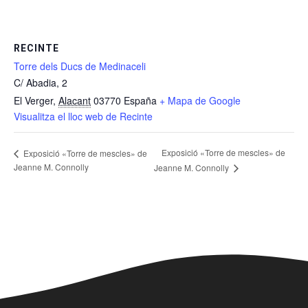
RECINTE
Torre dels Ducs de Medinaceli
C/ Abadia, 2
El Verger
,
Alacant
03770
España
+ Mapa de Google
Visualitza el lloc web de Recinte
Exposició «Torre de mescles» de
Exposició «Torre de mescles» de
Jeanne M. Connolly
Jeanne M. Connolly