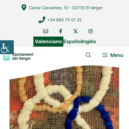
Vés
Carrer Cervantes, 10 - 03770 El Verger
al
contingut
+34 965 75 01 25
Valenciano
Español
Inglés
Menu