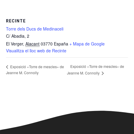
RECINTE
Torre dels Ducs de Medinaceli
C/ Abadia, 2
El Verger
,
Alacant
03770
España
+ Mapa de Google
Visualitza el lloc web de Recinte
Exposició «Torre de mescles» de
Exposició «Torre de mescles» de
Jeanne M. Connolly
Jeanne M. Connolly