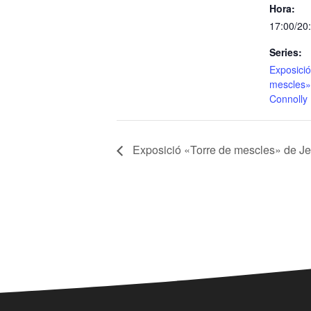
Hora:
17:00/20
Series:
Exposició
mescles»
Connolly
Exposició «Torre de mescles» de J