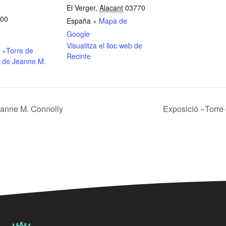
El Verger
,
Alacant
03770
:00
España
+ Mapa de
Google
Visualitza el lloc web de
 «Torre de
Recinte
 de Jeanne M.
eanne M. Connolly
Exposició «Torre