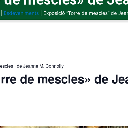
|
Esdeveniments
|
Exposició “Torre de mescles” de Jea
mescles» de Jeanne M. Connolly
rre de mescles» de Je