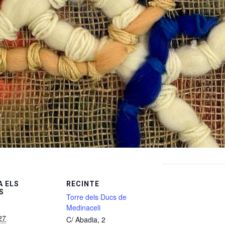
 ELS
RECINTE
S
Torre dels Ducs de
Medinaceli
27
C/ Abadia, 2