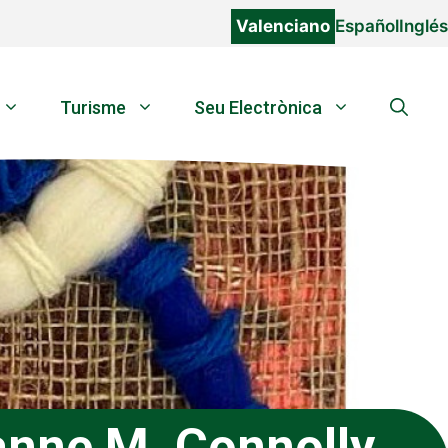
Valenciano
Español
Inglés
Turisme
Seu Electrònica
anne M. Connolly