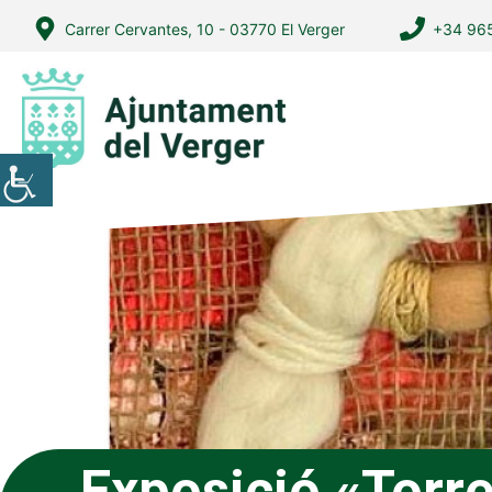
Vés
Carrer Cervantes, 10 - 03770 El Verger
+34 965
al
contingut
Exposició «Torr