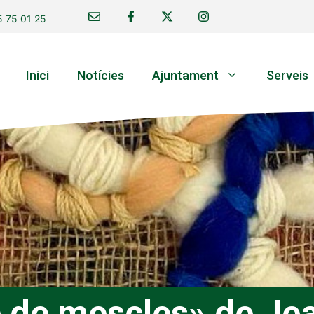
 75 01 25
Inici
Notícies
Ajuntament
Serveis
e de mescles» de Je