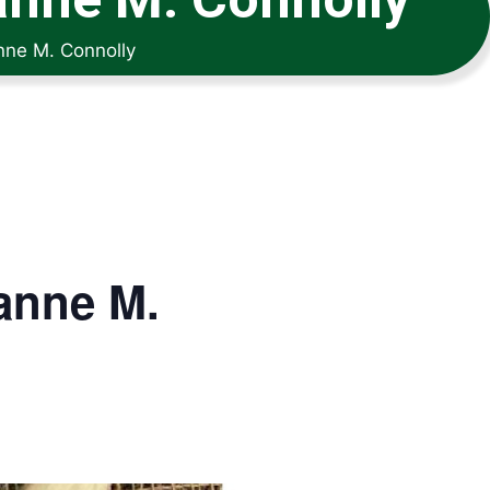
nne M. Connolly
anne M.