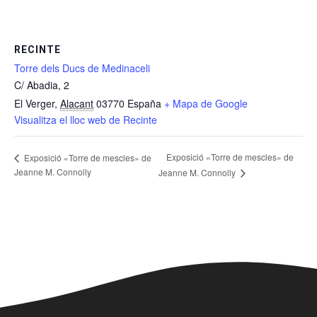
RECINTE
Torre dels Ducs de Medinaceli
C/ Abadia, 2
El Verger
,
Alacant
03770
España
+ Mapa de Google
Visualitza el lloc web de Recinte
Exposició «Torre de mescles» de
Exposició «Torre de mescles» de
Jeanne M. Connolly
Jeanne M. Connolly