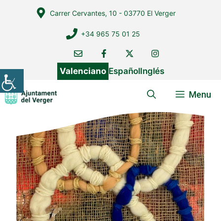
Vés
Carrer Cervantes, 10 - 03770 El Verger
al
contingut
+34 965 75 01 25
Valenciano
Español
Inglés
Menu