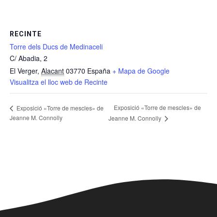
RECINTE
Torre dels Ducs de Medinaceli
C/ Abadia, 2
El Verger
,
Alacant
03770
España
+ Mapa de Google
Visualitza el lloc web de Recinte
Exposició «Torre de mescles» de
Exposició «Torre de mescles» de
Jeanne M. Connolly
Jeanne M. Connolly