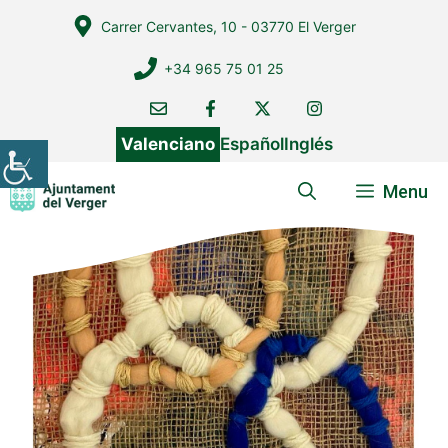
Vés
Carrer Cervantes, 10 - 03770 El Verger
al
contingut
+34 965 75 01 25
Valenciano
Español
Inglés
Menu