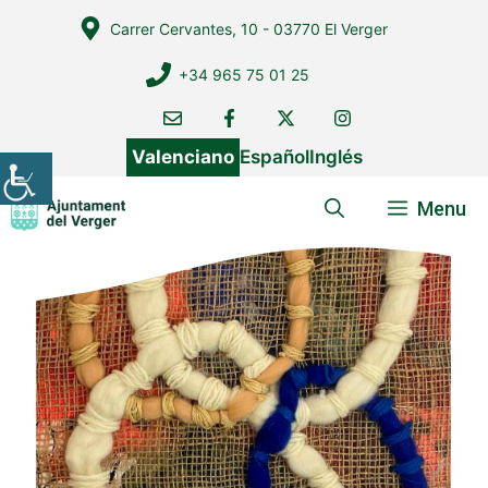
Vés
Carrer Cervantes, 10 - 03770 El Verger
al
contingut
+34 965 75 01 25
Valenciano
Español
Inglés
Menu