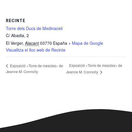
RECINTE
Torre dels Ducs de Medinaceli
C/ Abadia, 2
El Verger
,
Alacant
03770
España
+ Mapa de Google
Visualitza el lloc web de Recinte
Exposició «Torre de mescles» de
Exposició «Torre de mescles» de
Jeanne M. Connolly
Jeanne M. Connolly