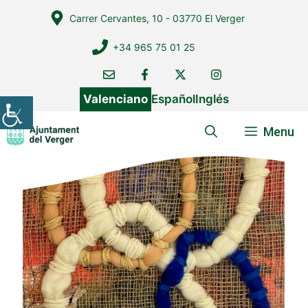
Vés
Carrer Cervantes, 10 - 03770 El Verger
al
contingut
+34 965 75 01 25
Valenciano
Español
Inglés
Menu