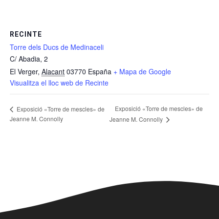
RECINTE
Torre dels Ducs de Medinaceli
C/ Abadia, 2
El Verger
,
Alacant
03770
España
+ Mapa de Google
Visualitza el lloc web de Recinte
Exposició «Torre de mescles» de
Exposició «Torre de mescles» de
Jeanne M. Connolly
Jeanne M. Connolly