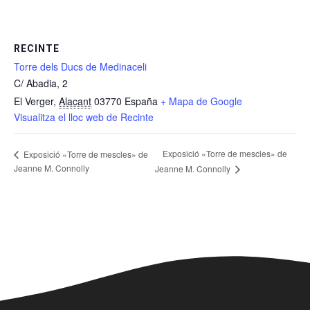
RECINTE
Torre dels Ducs de Medinaceli
C/ Abadia, 2
El Verger
,
Alacant
03770
España
+ Mapa de Google
Visualitza el lloc web de Recinte
Exposició «Torre de mescles» de
Exposició «Torre de mescles» de
Jeanne M. Connolly
Jeanne M. Connolly