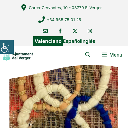
Vés
Carrer Cervantes, 10 - 03770 El Verger
al
contingut
+34 965 75 01 25
Valenciano
Español
Inglés
Menu