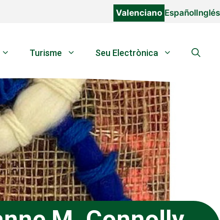
Valenciano
Español
Inglés
Turisme
Seu Electrònica
anne M. Connolly