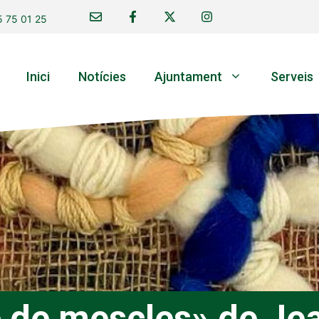
 75 01 25
Inici
Notícies
Ajuntament
Serveis
e de mescles» de Je