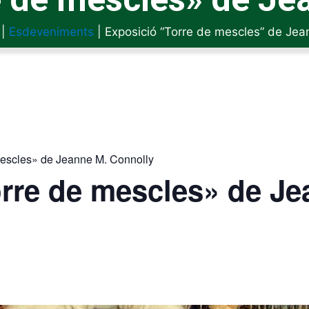
|
Esdeveniments
|
Exposició “Torre de mescles” de Jea
mescles» de Jeanne M. Connolly
rre de mescles» de Je