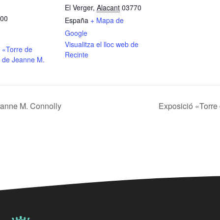
El Verger
,
Alacant
03770
:00
España
+ Mapa de
Google
Visualitza el lloc web de
 «Torre de
Recinte
 de Jeanne M.
eanne M. Connolly
Exposició «Torre