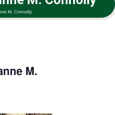
nne M. Connolly
anne M.