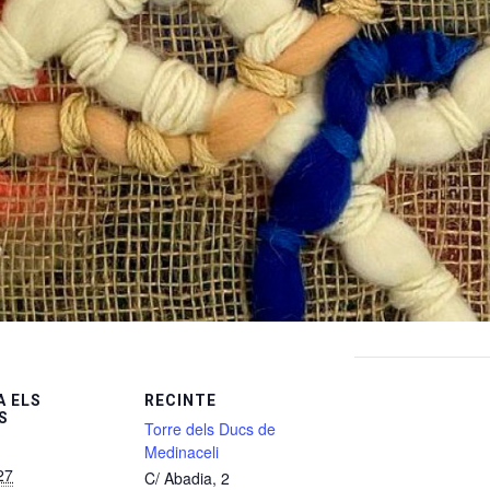
 ELS
RECINTE
S
Torre dels Ducs de
Medinaceli
27
C/ Abadia, 2