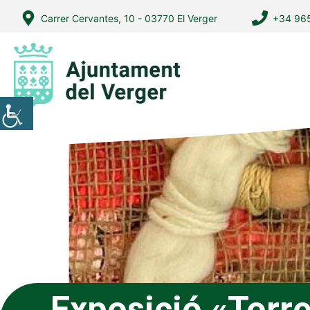
Vés
Carrer Cervantes, 10 - 03770 El Verger
+34 965
al
contingut
Exposició «Torr