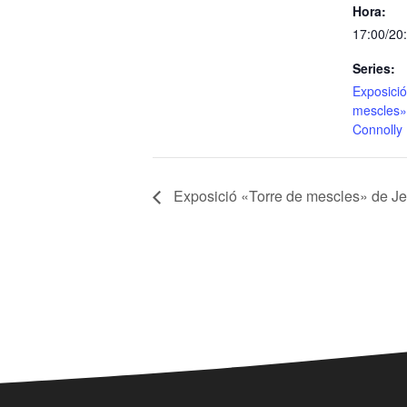
Hora:
17:00/20
Series:
Exposició
mescles»
Connolly
Exposició «Torre de mescles» de J