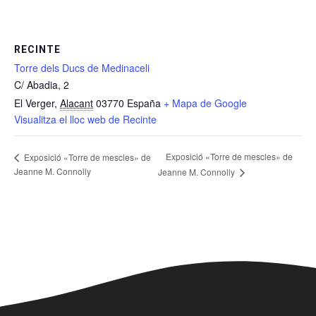
RECINTE
Torre dels Ducs de Medinaceli
C/ Abadia, 2
El Verger
,
Alacant
03770
España
+ Mapa de Google
Visualitza el lloc web de Recinte
Exposició «Torre de mescles» de
Exposició «Torre de mescles» de
Jeanne M. Connolly
Jeanne M. Connolly