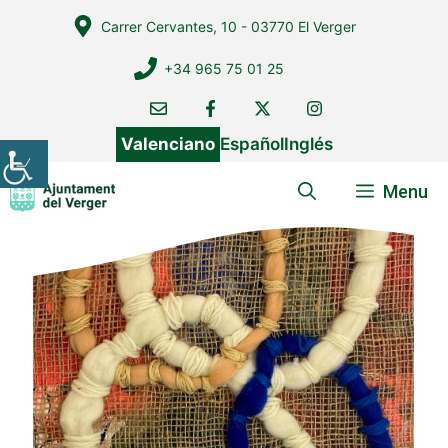
Vés
Carrer Cervantes, 10 - 03770 El Verger
al
contingut
+34 965 75 01 25
Valenciano
Español
Inglés
Menu