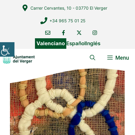
Vés
Carrer Cervantes, 10 - 03770 El Verger
al
contingut
+34 965 75 01 25
Valenciano
Español
Inglés
Menu