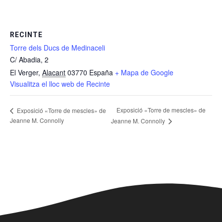
RECINTE
Torre dels Ducs de Medinaceli
C/ Abadia, 2
El Verger
,
Alacant
03770
España
+ Mapa de Google
Visualitza el lloc web de Recinte
Exposició «Torre de mescles» de
Exposició «Torre de mescles» de
Jeanne M. Connolly
Jeanne M. Connolly