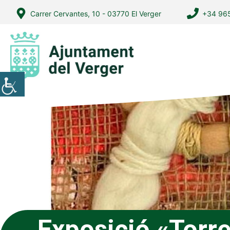
Vés
Carrer Cervantes, 10 - 03770 El Verger
+34 965
al
contingut
Exposició «Torr