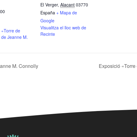
El Verger
,
Alacant
03770
:00
España
+ Mapa de
Google
Visualitza el lloc web de
 «Torre de
Recinte
 de Jeanne M.
eanne M. Connolly
Exposició «Torre