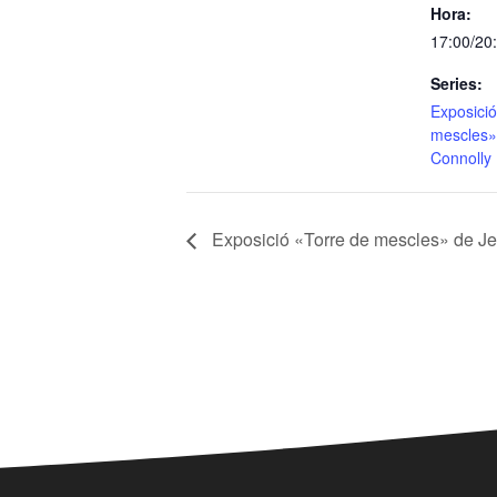
Hora:
17:00/20
Series:
Exposició
mescles»
Connolly
Exposició «Torre de mescles» de J