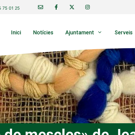
 75 01 25
Inici
Notícies
Ajuntament
Serveis
e de mescles» de Je