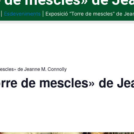
|
Esdeveniments
|
Exposició “Torre de mescles” de Jea
mescles» de Jeanne M. Connolly
rre de mescles» de Je