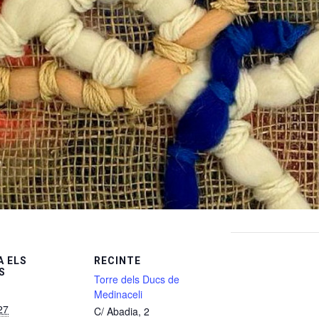
 ELS
RECINTE
S
Torre dels Ducs de
Medinaceli
27
C/ Abadia, 2