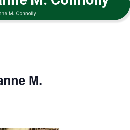
nne M. Connolly
anne M.