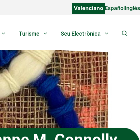
Valenciano
Español
Inglés
Turisme
Seu Electrònica
anne M. Connolly