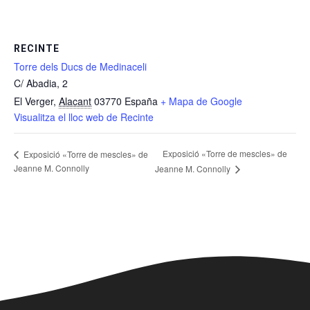
RECINTE
Torre dels Ducs de Medinaceli
C/ Abadia, 2
El Verger
,
Alacant
03770
España
+ Mapa de Google
Visualitza el lloc web de Recinte
Exposició «Torre de mescles» de
Exposició «Torre de mescles» de
Jeanne M. Connolly
Jeanne M. Connolly