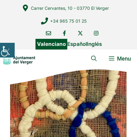
Vés
Carrer Cervantes, 10 - 03770 El Verger
al
contingut
+34 965 75 01 25
Valenciano
Español
Inglés
Menu