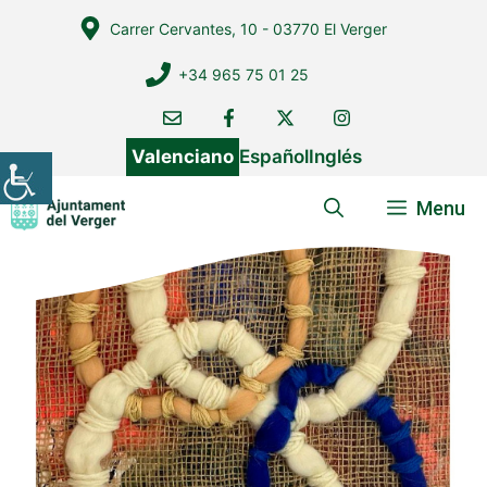
Vés
Carrer Cervantes, 10 - 03770 El Verger
al
contingut
+34 965 75 01 25
Valenciano
Español
Inglés
Menu