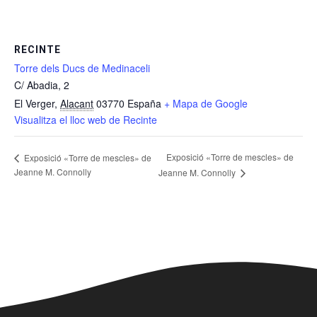
RECINTE
Torre dels Ducs de Medinaceli
C/ Abadia, 2
El Verger
,
Alacant
03770
España
+ Mapa de Google
Visualitza el lloc web de Recinte
Exposició «Torre de mescles» de
Exposició «Torre de mescles» de
Jeanne M. Connolly
Jeanne M. Connolly