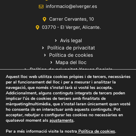
informacio@elverger.es
Carrer Cervantes, 10
03770 - El Verger, Alicante.
Avis legal
Política de privacitat
Política de cookies
Mapa del lloc
Política de privacitat Xarxes Socials
Aquest lloc web utilitza cookies pròpies i de tercers, necessàries
per al funcionament del lloc i per a mesurar i analitzar la
navegació, que només s'instal·larà si vosté les accepta.
Addicionalment, alguns continguts integrats de tercers poden
implicar l'ús de cookies de tercers amb finalitats de
màrqueting/multimèdia, que s'instal·laran únicament quan vosté
ho consenta i/o en interactuar amb aquests continguts. Pot
© 2020 Web desarrollada por el Servicio de Informática de Diputación
acceptar, rebutjar o configurar les cookies no necessàries en
de Alicante
qualsevol moment als
ajustaments
.
Per a més informació visite la nostra
Política de cookies
.