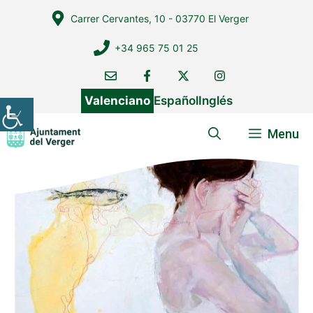
Vés
Carrer Cervantes, 10 - 03770 El Verger
al
contingut
+34 965 75 01 25
Valenciano
Español
Inglés
Menu