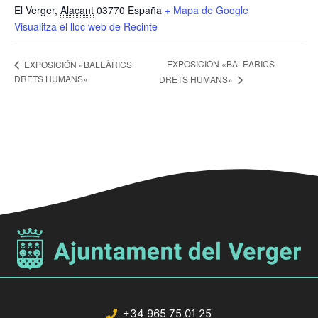
El Verger
,
Alacant
03770
España
+ Mapa de Google
Visualitza el lloc web de Recinte
EXPOSICIÓN «BALEÀRICS
EXPOSICIÓN «BALEÀRICS
DRETS HUMANS»
DRETS HUMANS»
+34 965 75 01 25