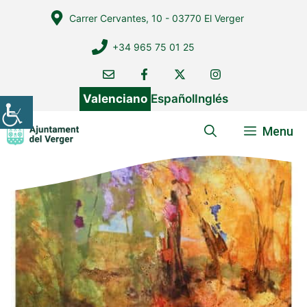
Vés
Carrer Cervantes, 10 - 03770 El Verger
al
contingut
+34 965 75 01 25
Valenciano
Español
Inglés
Menu