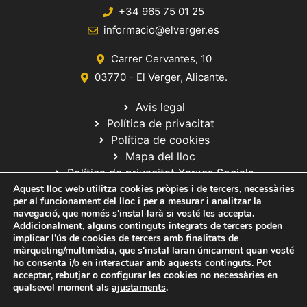
+34 965 75 01 25
informacio@elverger.es
Carrer Cervantes, 10
03770 - El Verger, Alicante.
Avis legal
Política de privacitat
Política de cookies
Mapa del lloc
Política de privacitat Xarxes Socials
Aquest lloc web utilitza cookies pròpies i de tercers, necessàries
per al funcionament del lloc i per a mesurar i analitzar la
navegació, que només s'instal·larà si vosté les accepta.
Addicionalment, alguns continguts integrats de tercers poden
implicar l'ús de cookies de tercers amb finalitats de
màrqueting/multimèdia, que s'instal·laran únicament quan vosté
ho consenta i/o en interactuar amb aquests continguts. Pot
© 2020 Web desarrollada por el Servicio de Informática de Diputación
acceptar, rebutjar o configurar les cookies no necessàries en
de Alicante
qualsevol moment als
ajustaments
.