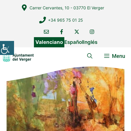
Vés
Carrer Cervantes, 10 - 03770 El Verger
al
contingut
+34 965 75 01 25
Valenciano
Español
Inglés
Menu