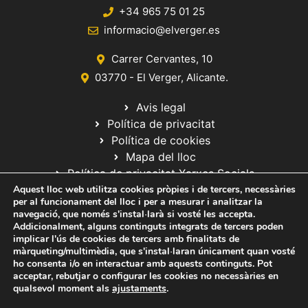
+34 965 75 01 25
informacio@elverger.es
Carrer Cervantes, 10
03770 - El Verger, Alicante.
Avis legal
Política de privacitat
Política de cookies
Mapa del lloc
Política de privacitat Xarxes Socials
Aquest lloc web utilitza cookies pròpies i de tercers, necessàries
per al funcionament del lloc i per a mesurar i analitzar la
navegació, que només s'instal·larà si vosté les accepta.
Addicionalment, alguns continguts integrats de tercers poden
implicar l'ús de cookies de tercers amb finalitats de
màrqueting/multimèdia, que s'instal·laran únicament quan vosté
ho consenta i/o en interactuar amb aquests continguts. Pot
© 2020 Web desarrollada por el Servicio de Informática de Diputación
acceptar, rebutjar o configurar les cookies no necessàries en
de Alicante
qualsevol moment als
ajustaments
.