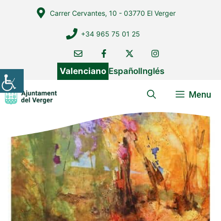
Vés
Carrer Cervantes, 10 - 03770 El Verger
al
contingut
+34 965 75 01 25
Valenciano
Español
Inglés
Menu