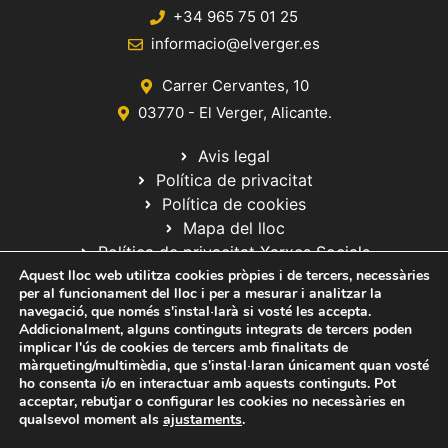
+34 965 75 01 25
informacio@elverger.es
Carrer Cervantes, 10
03770 - El Verger, Alicante.
Avis legal
Política de privacitat
Política de cookies
Mapa del lloc
Política de privacitat Xarxes Socials
Aquest lloc web utilitza cookies pròpies i de tercers, necessàries
per al funcionament del lloc i per a mesurar i analitzar la
navegació, que només s'instal·larà si vosté les accepta.
Addicionalment, alguns continguts integrats de tercers poden
implicar l'ús de cookies de tercers amb finalitats de
màrqueting/multimèdia, que s'instal·laran únicament quan vosté
ho consenta i/o en interactuar amb aquests continguts. Pot
© 2020 Web desarrollada por el Servicio de Informática de Diputación
acceptar, rebutjar o configurar les cookies no necessàries en
de Alicante
qualsevol moment als
ajustaments
.