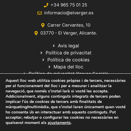
+34 965 75 01 25
informacio@elverger.es
Carrer Cervantes, 10
03770 - El Verger, Alicante.
Avis legal
Política de privacitat
Política de cookies
Mapa del lloc
Política de privacitat Xarxes Socials
Aquest lloc web utilitza cookies pròpies i de tercers, necessàries
per al funcionament del lloc i per a mesurar i analitzar la
navegació, que només s'instal·larà si vosté les accepta.
Addicionalment, alguns continguts integrats de tercers poden
implicar l'ús de cookies de tercers amb finalitats de
màrqueting/multimèdia, que s'instal·laran únicament quan vosté
ho consenta i/o en interactuar amb aquests continguts. Pot
© 2020 Web desarrollada por el Servicio de Informática de Diputación
acceptar, rebutjar o configurar les cookies no necessàries en
de Alicante
qualsevol moment als
ajustaments
.