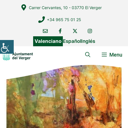
Vés
Carrer Cervantes, 10 - 03770 El Verger
al
contingut
+34 965 75 01 25
Valenciano
Español
Inglés
Menu