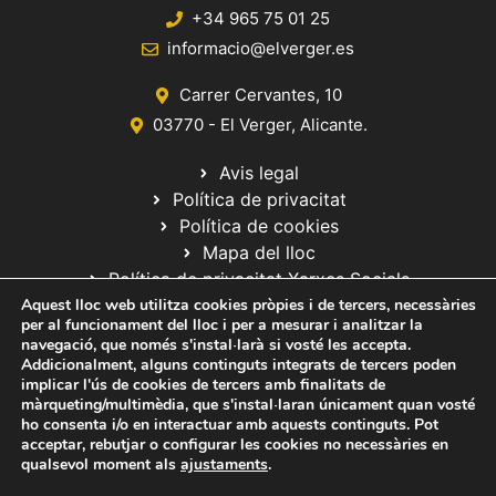
+34 965 75 01 25
informacio@elverger.es
Carrer Cervantes, 10
03770 - El Verger, Alicante.
Avis legal
Política de privacitat
Política de cookies
Mapa del lloc
Política de privacitat Xarxes Socials
Aquest lloc web utilitza cookies pròpies i de tercers, necessàries
per al funcionament del lloc i per a mesurar i analitzar la
navegació, que només s'instal·larà si vosté les accepta.
Addicionalment, alguns continguts integrats de tercers poden
implicar l'ús de cookies de tercers amb finalitats de
màrqueting/multimèdia, que s'instal·laran únicament quan vosté
ho consenta i/o en interactuar amb aquests continguts. Pot
© 2020 Web desarrollada por el Servicio de Informática de Diputación
acceptar, rebutjar o configurar les cookies no necessàries en
de Alicante
qualsevol moment als
ajustaments
.