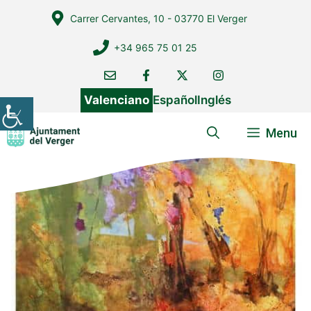
Vés
Carrer Cervantes, 10 - 03770 El Verger
al
contingut
+34 965 75 01 25
Valenciano
Español
Inglés
Menu