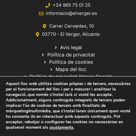
+34 965 75 01 25
informacio@elverger.es
Carrer Cervantes, 10
03770 - El Verger, Alicante.
Avis legal
Política de privacitat
Política de cookies
Mapa del lloc
Política de privacitat Xarxes Socials
Aquest lloc web utilitza cookies pròpies i de tercers, necessàries
per al funcionament del lloc i per a mesurar i analitzar la
navegació, que només s'instal·larà si vosté les accepta.
Addicionalment, alguns continguts integrats de tercers poden
implicar l'ús de cookies de tercers amb finalitats de
màrqueting/multimèdia, que s'instal·laran únicament quan vosté
ho consenta i/o en interactuar amb aquests continguts. Pot
© 2020 Web desarrollada por el Servicio de Informática de Diputación
acceptar, rebutjar o configurar les cookies no necessàries en
de Alicante
qualsevol moment als
ajustaments
.