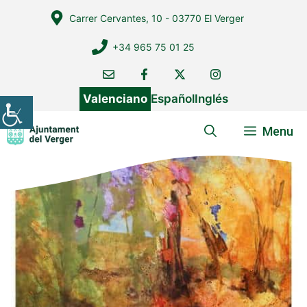
Vés
Carrer Cervantes, 10 - 03770 El Verger
al
contingut
+34 965 75 01 25
Valenciano
Español
Inglés
Menu